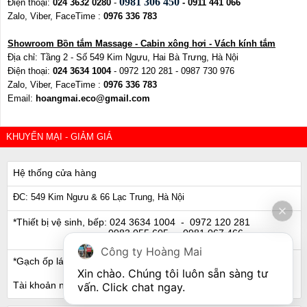
0981 306 450
Điện thoại:
024 3632 0280
-
- 0911 441 066
Zalo, Viber, FaceTime :
0976 336 783
Showroom Bồn tắm Massage - Cabin xông hơi - Vách kính tắm
Địa chỉ: Tầng 2 - Số 549 Kim Ngưu, Hai Bà Trưng, Hà Nội
Điện thoại:
024 3634 1004
- 0972 120 281 - 0987 730 976
Zalo, Viber, FaceTime :
0976 336 783
Email:
hoangmai.eco@gmail.com
KHUYẾN MẠI - GIẢM GIÁ
Hệ thống cửa hàng
ĐC: 549 Kim Ngưu & 66 Lạc Trung, Hà Nội
*Thiết bị vệ sinh, bếp:
024 3634 1004
- 0972 120 281
0983 055 605
- 0981 067 466
Công ty Hoàng Mai
*Gạch ốp lát, Ngói:
024 3632 0280
- 0911 441 066
Xin chào. Chúng tôi luôn sẵn sàng tư 
Tài khoản ngân hàng
vấn. Click chat ngay.