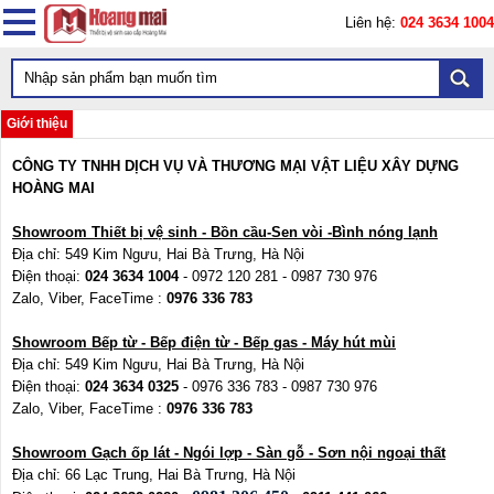
Liên hệ:
024 3634 1004
Giới thiệu
CÔNG TY TNHH DỊCH VỤ VÀ THƯƠNG MẠI VẬT LIỆU XÂY DỰNG
HOÀNG MAI
Showroom Thiết bị vệ sinh - Bồn cầu-Sen vòi -Bình nóng lạnh
Địa chỉ: 549 Kim Ngưu, Hai Bà Trưng, Hà Nội
Điện thoại:
024 3634 1004
- 0972 120 281 - 0987 730 976
Zalo, Viber, FaceTime :
0976 336 783
Showroom Bếp từ - Bếp điện từ - Bếp gas - Máy hút mùi
Địa chỉ: 549 Kim Ngưu, Hai Bà Trưng, Hà Nội
Điện thoại:
024 3634 0325
- 0976 336 783 - 0987 730 976
Zalo, Viber, FaceTime :
0976 336 783
Showroom Gạch ốp lát - Ngói lợp - Sàn gỗ - Sơn nội ngoại thất
Địa chỉ: 66 Lạc Trung, Hai Bà Trưng, Hà Nội