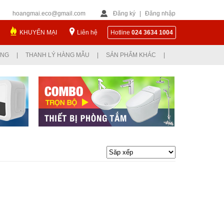
hoangmai.eco@gmail.com
Đăng ký
|
Đăng nhập
KHUYẾN MẠI
Liên hệ
Hotline
024 3634 1004
ỤNG
|
THANH LÝ HÀNG MẪU
|
SẢN PHẨM KHÁC
|