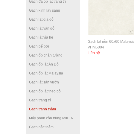
Gạch đá ốp lát trang trí
Gạch kính lấy sáng
Gạch lát giả gỗ
Gạch lát vân gỗ
Gạch lát vỉa hè
Gạch lát nền 60x60 Malaysi
Gạch bể bơi
VHM6004
Liên hệ
Gạch ốp chân tường
Gạch ốp lát Ấn Độ
Gạch ốp lát Malaysia
Gạch lát sân vườn
Gạch ốp lát theo bộ
Gạch trang trí
Gạch tranh thảm
Máy phun côn trùng MIKEN
Gạch bậc thềm