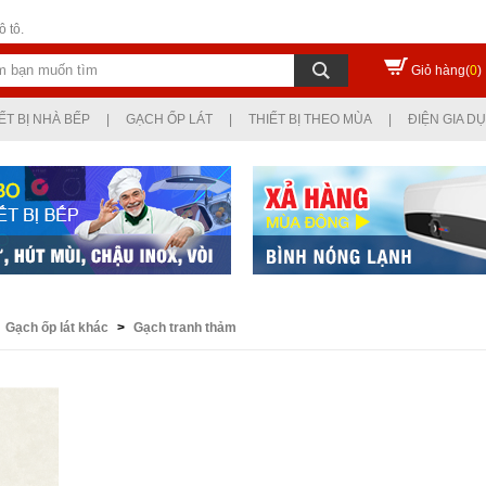
 tô.
Giỏ hàng(
0
)
ẾT BỊ NHÀ BẾP
|
GẠCH ỐP LÁT
|
THIẾT BỊ THEO MÙA
|
ĐIỆN GIA D
Gạch ốp lát khác
>
Gạch tranh thảm