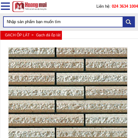
Liên hệ:
024 3634 1004
GẠCH ỐP LÁT >
Gạch đá ốp lát