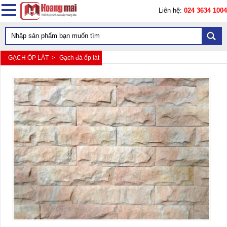
Liên hệ:
024 3634 1004
GẠCH ỐP LÁT >
Gạch đá ốp lát