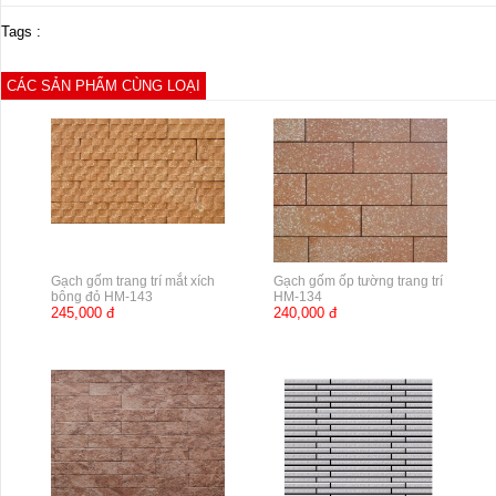
Tags :
CÁC SẢN PHẨM CÙNG LOẠI
Gạch gốm trang trí mắt xích
Gạch gốm ốp tường trang trí
bông đỏ HM-143
HM-134
245,000 đ
240,000 đ