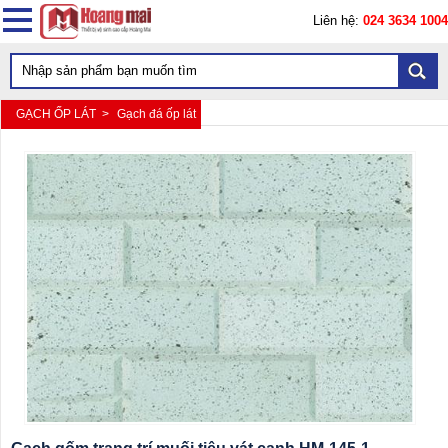
Liên hệ:
024 3634 1004
GẠCH ỐP LÁT >
Gạch đá ốp lát