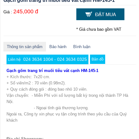
Gạch gốm trang trí muối tiêu vát cạnh HM-145-1
245,000 đ
Giá :
* Giá chưa bao gồm VAT
Thông tin sản phẩm
Bảo hành
Bình luận
024 3634 1004 - 024 3634 0325
Bản đồ
Liên hệ
Gạch gốm trang trí muối tiêu vát cạnh HM-145-1
+ Kích thước: 7x20 cm.
+ Số viên/m2 : 70 viên (0.98m2).
+ Quy cách đóng gói : đóng bao nhỏ 10 viên.
Vận chuyển: - Miễn Phí với số lượng bất kỳ trong nội thành TP Hà
Nội.
- Ngoại tỉnh giá thương lượng.
Ngoài ra, Công ty xin phục vụ tận công trình theo yêu cầu của Quý
khách
Địa chỉ Showroom: