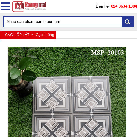
Liên hệ:
024 3634 1004
GẠCH ỐP LÁT >
Gạch bông