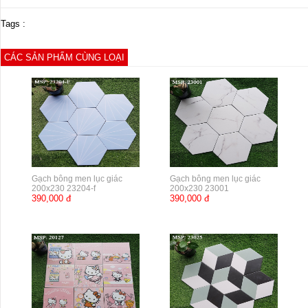
Tags :
CÁC SẢN PHẨM CÙNG LOẠI
Gạch bông men lục giác
Gạch bông men lục giác
200x230 23204-f
200x230 23001
390,000 đ
390,000 đ