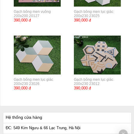
Gạch bông men vuông
Gạch bông men lục giác
200x200 20127
200x230 23025
390,000 đ
390,000 đ
Gạch bông men lục giác
Gạch bông men lục giác
200x230 23026
200x230 23012
390,000 đ
390,000 đ
Hệ thống cửa hàng
ĐC: 549 Kim Ngưu & 66 Lạc Trung, Hà Nội