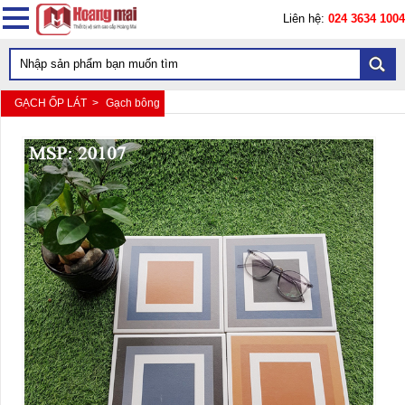
Liên hệ:
024 3634 1004
GẠCH ỐP LÁT >
Gạch bông