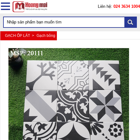
Liên hệ:
024 3634 1004
GẠCH ỐP LÁT >
Gạch bông