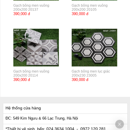
Gạch bông men vuông
Gạch bông men vuông
200x200 20137
200x200 20105
390,000 đ
390,000 đ
Gạch bông men vuông
Gạch bông men lục giác
200x200 20114
200x230 23005
390,000 đ
390,000 đ
Hệ thống cửa hàng
ĐC: 549 Kim Ngưu & 66 Lạc Trung, Hà Nội
*Thiết bị vệ sinh, bếp:
024 3634 1004
- 0972 120 281