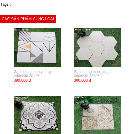
Tags :
CÁC SẢN PHẨM CÙNG LOẠI
Gạch bông men vuông
Gạch bông men lục giác
200x200 20125
200x230 23206-f
390,000 đ
390,000 đ