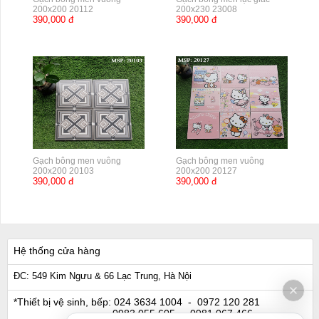
200x200 20112
200x230 23008
390,000 đ
390,000 đ
Gạch bông men vuông
Gạch bông men vuông
200x200 20103
200x200 20127
390,000 đ
390,000 đ
Hệ thống cửa hàng
ĐC: 549 Kim Ngưu & 66 Lạc Trung, Hà Nội
*Thiết bị vệ sinh, bếp:
024 3634 1004
- 0972 120 281
0983 055 605
- 0981 067 466