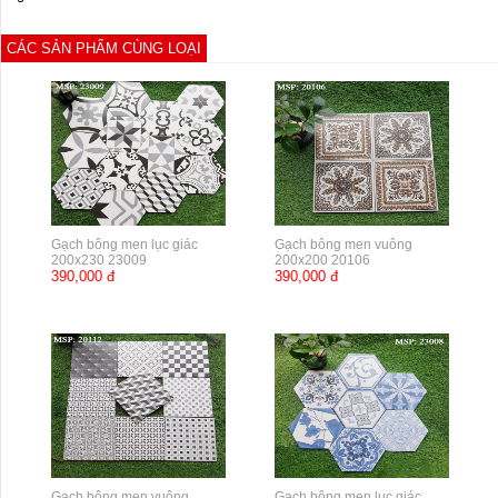
CÁC SẢN PHẨM CÙNG LOẠI
Gạch bông men lục giác
Gạch bông men vuông
200x230 23009
200x200 20106
390,000 đ
390,000 đ
Gạch bông men vuông
Gạch bông men lục giác