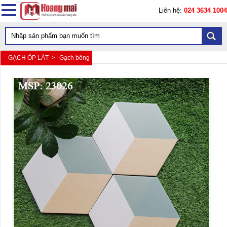
Liên hệ:
024 3634 1004
GẠCH ỐP LÁT >
Gạch bông