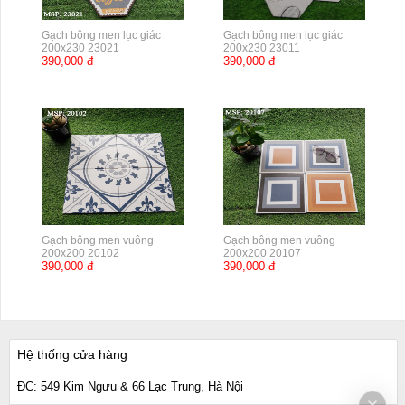
Gạch bông men lục giác
Gạch bông men lục giác
200x230 23021
200x230 23011
390,000 đ
390,000 đ
Gạch bông men vuông
Gạch bông men vuông
200x200 20102
200x200 20107
390,000 đ
390,000 đ
Hệ thống cửa hàng
ĐC: 549 Kim Ngưu & 66 Lạc Trung, Hà Nội