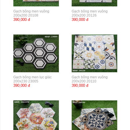
Gạch bông men vuông
Gạch bông men vuông
200x200 20108
200x200 20126
390,000 đ
390,000 đ
Gạch bông men lục giác
Gạch bông men vuông
200x230 23005
200x200 20110
390,000 đ
390,000 đ