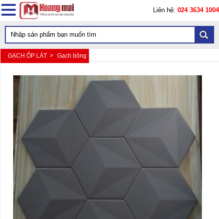
Liên hệ:
024 3634 1004
GẠCH ỐP LÁT >
Gạch bông