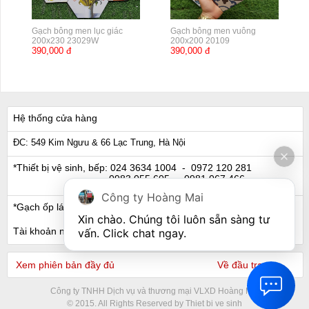
Gạch bông men lục giác
Gạch bông men vuông
200x230 23029W
200x200 20109
390,000 đ
390,000 đ
Hệ thống cửa hàng
ĐC: 549 Kim Ngưu & 66 Lạc Trung, Hà Nội
*Thiết bị vệ sinh, bếp:
024 3634 1004
- 0972 120 281
0983 055 605
- 0981 067 466
Công ty Hoàng Mai
*Gạch ốp lát, Ngói:
024 3632 0280
- 0911 441 066
Xin chào. Chúng tôi luôn sẵn sàng tư 
Tài khoản ngân hàng
vấn. Click chat ngay.
Xem phiên bản đầy đủ
Về đầu trang
Công ty TNHH Dịch vụ và thương mại VLXD Hoàng Mai
© 2015. All Rights Reserved by Thiet bi ve sinh