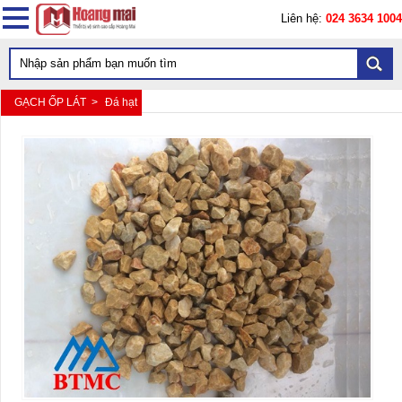
Liên hệ:
024 3634 1004
GẠCH ỐP LÁT >
Đá hạt