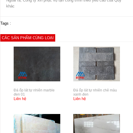
Ngoài ra, Công ty xin phục vụ tận công trình theo yêu cầu của Quý
khác
Tags :
CÁC SẢN PHẨM CÙNG LOẠI
Đá ốp lát tự nhiên marble
Đá ốp lát tự nhiên chẻ màu
đen 01
xanh đen
Liên hệ
Liên hệ