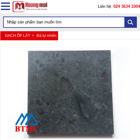
Liên hệ:
024 3634 1004
GẠCH ỐP LÁT >
Đá tự nhiên