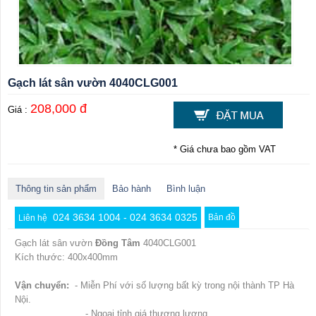
Gạch lát sân vườn 4040CLG001
208,000 đ
Giá :
* Giá chưa bao gồm VAT
Thông tin sản phẩm
Bảo hành
Bình luận
024 3634 1004 - 024 3634 0325
Bản đồ
Liên hệ
Gạch lát sân vườn
Đồng Tâm
4040CLG001
Kích thước: 400x400mm
Vận chuyển:
- Miễn Phí với số lượng bất kỳ trong nội thành TP Hà
Nội.
- Ngoại tỉnh giá thương lượng.