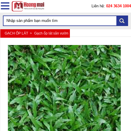
Liên hệ:
024 3634 1004
GẠCH ỐP LÁT >
Gạch ốp lát sân vườn