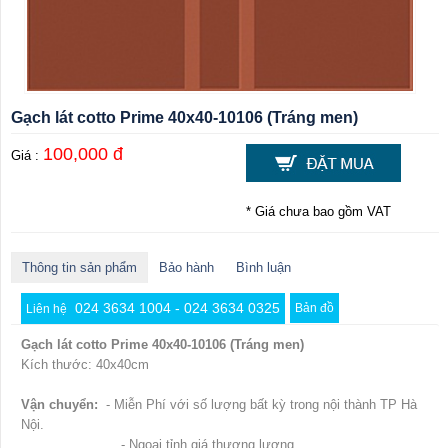
Gạch lát cotto Prime 40x40-10106 (Tráng men)
100,000 đ
Giá :
* Giá chưa bao gồm VAT
Thông tin sản phẩm
Bảo hành
Bình luận
024 3634 1004 - 024 3634 0325
Bản đồ
Liên hệ
Gạch lát cotto Prime 40x40-10106 (Tráng men)
Kích thước: 40x40cm
Vận chuyển:
- Miễn Phí với số lượng bất kỳ trong nội thành TP Hà
Nội.
- Ngoại tỉnh giá thương lượng.