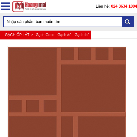
Liên hệ:
024 3634 1004
GẠCH ỐP LÁT >
Gạch Cotto - Gạch đỏ - Gạch thẻ