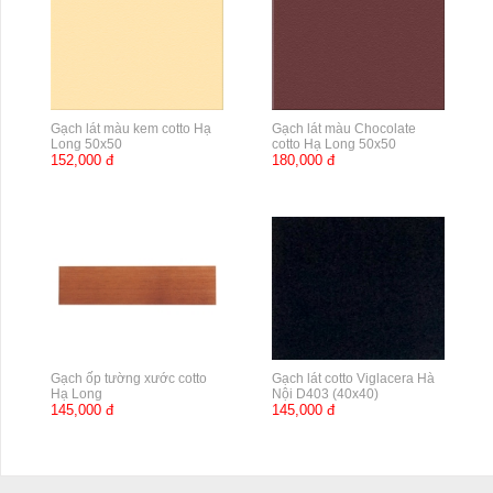
Gạch lát màu kem cotto Hạ
Gạch lát màu Chocolate
Long 50x50
cotto Hạ Long 50x50
152,000 đ
180,000 đ
Gạch ốp tường xước cotto
Gạch lát cotto Viglacera Hà
Hạ Long
Nội D403 (40x40)
145,000 đ
145,000 đ