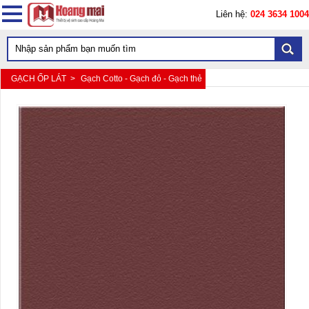
Liên hệ:
024 3634 1004
GẠCH ỐP LÁT >
Gạch Cotto - Gạch đỏ - Gạch thẻ