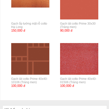
Gạch ốp tường mặt rỗ cotto
Gạch lát cotto Prime 30x30
Hạ Long
(Tráng men)
150,000 đ
90,000 đ
Gạch lát cotto Prime 40x40-
Gạch lát cotto Prime 40x40-
10106 (Tráng men)
01506 (Tráng men)
100,000 đ
100,000 đ