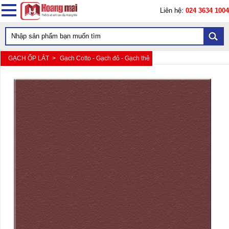
Liên hệ:
024 3634 1004
GẠCH ỐP LÁT >
Gạch Cotto - Gạch đỏ - Gạch thẻ