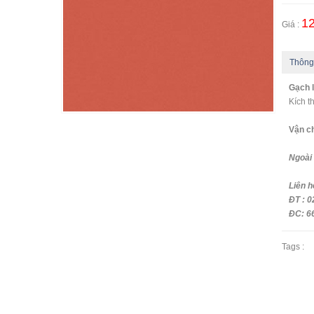
12
Giá :
Thông
Gạch l
Kích 
Vận c
- Ng
Ngoài 
Liên 
ĐT : 0
ĐC: 66
Tags :