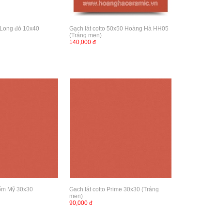
 Long đỏ 10x40
Gạch lát cotto 50x50 Hoàng Hà HH05
(Tráng men)
140,000 đ
Gốm Mỹ 30x30
Gạch lát cotto Prime 30x30 (Tráng
men)
90,000 đ