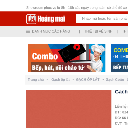
Thiết bị vệ sinh
Showroom phục vụ từ 8h - 18h các ngày trong tuần, có chỗ để xe ô
DANH MỤC CÁC HÃNG
|
THIẾT BỊ VỆ SINH
|
THI
Trang chủ >
Gạch ốp lát >
GẠCH ỐP LÁT >
Gạch Cotto -
Gạch 
Liên hệ
ĐT : 024
ĐC: 66 
ĐVT : T