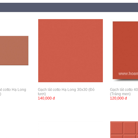
t cotto Hạ Long
Gạch lát cotto Hạ Long 30x30 (Đỏ
Gạch lát cotto 
)
tươi)
(Tráng men)
140,000 đ
120,000 đ