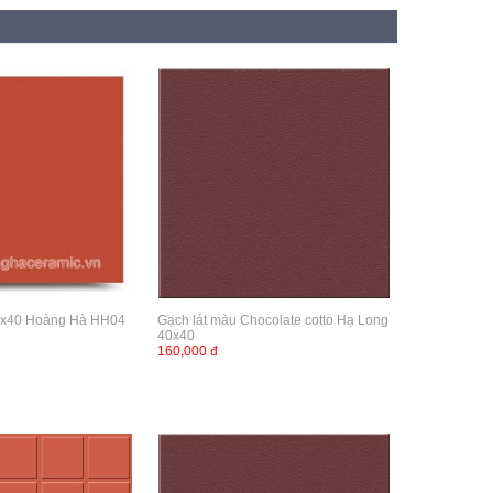
40x40 Hoàng Hà HH04
Gạch lát màu Chocolate cotto Hạ Long
40x40
160,000 đ