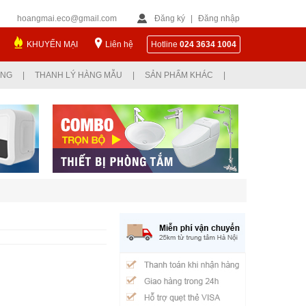
hoangmai.eco@gmail.com
Đăng ký
|
Đăng nhập
KHUYẾN MẠI
Liên hệ
Hotline
024 3634 1004
ỤNG
|
THANH LÝ HÀNG MẪU
|
SẢN PHẨM KHÁC
|