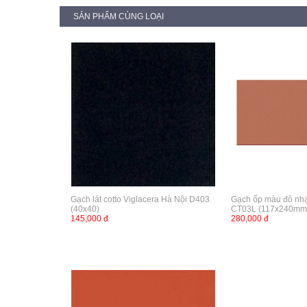
SẢN PHẨM CÙNG LOẠI
Gạch lát cotto Viglacera Hà Nội D403
Gạch ốp màu đỏ nhạ
(40x40)
CT03L (117x240mm
145,000 đ
280,000 đ