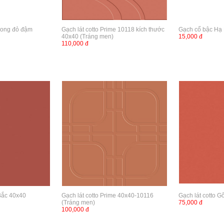
Long đỏ đậm
Gạch lát cotto Prime 10118 kích thước
Gạch cổ bậc Hạ
40x40 (Tráng men)
15,000 đ
110,000 đ
 Bắc 40x40
Gạch lát cotto Prime 40x40-10116
Gạch lát cotto 
(Tráng men)
75,000 đ
100,000 đ