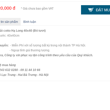
0,000 đ
* Giá chưa bao gồm VAT
 tin sản phẩm
Bình luận
át cotto Hạ Long 40x40 (Đỏ tươi)
thước: 40x40cm
huyển:
- Miễn Phí với số lượng bất kỳ trong nội thành TP Hà Nội.
oại tỉnh giá thương lượng.
ra, Công ty xin phục vụ tận công trình theo yêu cầu của Quý khách.
hệ mua hàng
243 632 0280 - 09 11 44 10 66
 Lạc Trung - Hai Bà Trưng - Hà Nội