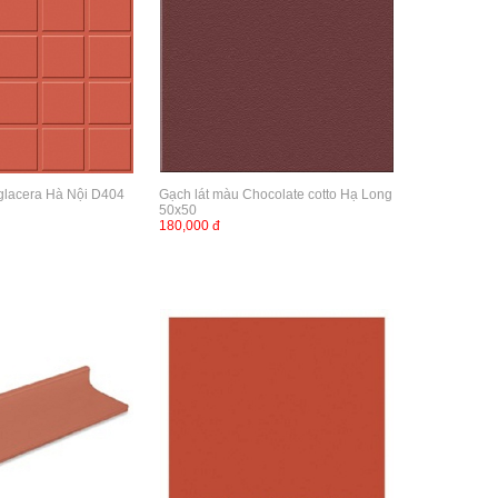
iglacera Hà Nội D404
Gạch lát màu Chocolate cotto Hạ Long
50x50
180,000 đ