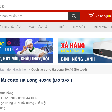
 tô.
Giỏ hàng(
0
)
ẾT BỊ NHÀ BẾP
|
GẠCH ỐP LÁT
|
THIẾT BỊ THEO MÙA
|
ĐIỆN GIA D
 Gạch đỏ - Gạch thẻ >
Gạch lát cotto Hạ Long 40x40 (Đỏ tươi)
lát cotto Hạ Long 40x40 (Đỏ tươi)
 mua hàng
3 632 0280 - 09 11 44 10 66
Lạc Trung - Hai Bà Trưng - Hà Nội
hùng