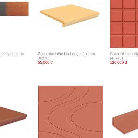
 cháy cotto Hạ
Gạch bậc thềm Hạ Long màu kem
Gạch lát cotto V
30x30
(40x40)
55,000 đ
120,000 đ