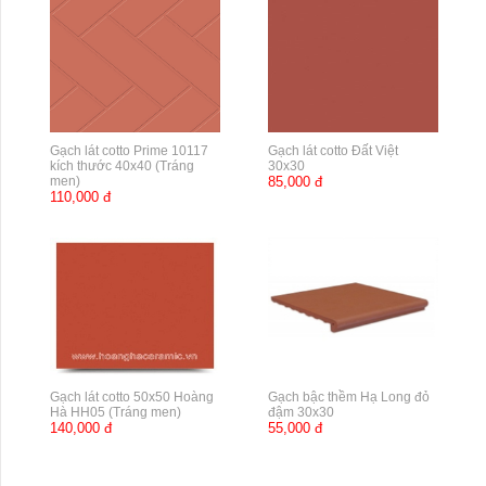
Gạch lát cotto Prime 10117
Gạch lát cotto Đất Việt
kích thước 40x40 (Tráng
30x30
men)
85,000 đ
110,000 đ
Gạch lát cotto 50x50 Hoàng
Gạch bậc thềm Hạ Long đỏ
Hà HH05 (Tráng men)
đậm 30x30
140,000 đ
55,000 đ