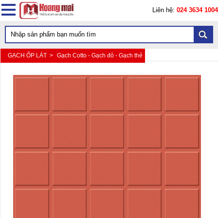
Liên hệ:
024 3634 1004
GẠCH ỐP LÁT >
Gạch Cotto - Gạch đỏ - Gạch thẻ