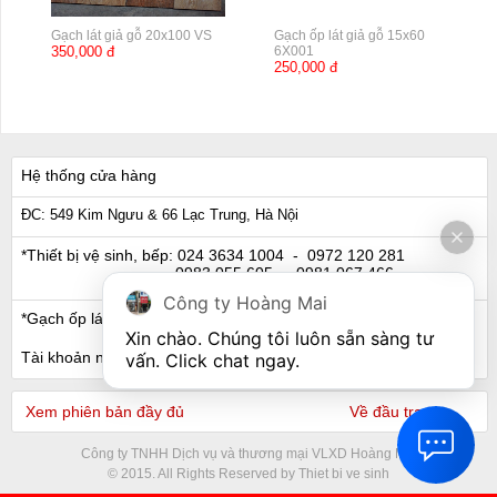
Gạch lát giả gỗ 20x100 VS
Gạch ốp lát giả gỗ 15x60
350,000 đ
6X001
250,000 đ
Hệ thống cửa hàng
ĐC: 549 Kim Ngưu & 66 Lạc Trung, Hà Nội
*Thiết bị vệ sinh, bếp:
024 3634 1004
- 0972 120 281
0983 055 605
- 0981 067 466
Công ty Hoàng Mai
*Gạch ốp lát, Ngói:
024 3632 0280
- 0911 441 066
Xin chào. Chúng tôi luôn sẵn sàng tư 
Tài khoản ngân hàng
vấn. Click chat ngay.
Xem phiên bản đầy đủ
Về đầu trang
Công ty TNHH Dịch vụ và thương mại VLXD Hoàng Mai
© 2015. All Rights Reserved by Thiet bi ve sinh