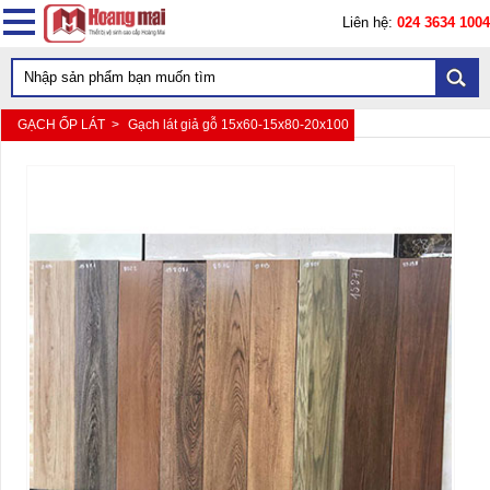
Liên hệ:
024 3634 1004
GẠCH ỐP LÁT >
Gạch lát giả gỗ 15x60-15x80-20x100