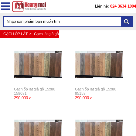
Liên hệ:
024 3634 1004
GẠCH ỐP LÁT >
Gạch lát giả gỗ
Gạch ốp lát giả gỗ 15x80
Gạch ốp lát giả gỗ 15x80
158081
85158
290,000 đ
290,000 đ