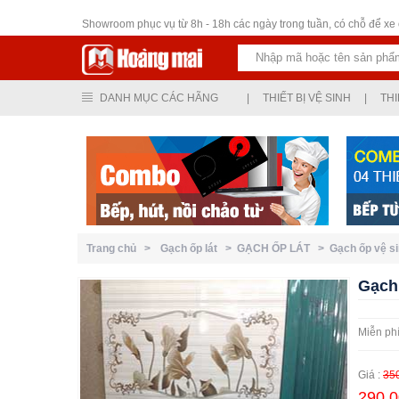
Thiết bị vệ sinh
Showroom phục vụ từ 8h - 18h các ngày trong tuần, có chỗ để xe ô
DANH MỤC CÁC HÃNG
|
THIẾT BỊ VỆ SINH
|
THI
Trang chủ >
Gạch ốp lát >
GẠCH ỐP LÁT >
Gạch ốp vệ s
Gạch 
Miễn phí
Giá :
35
290,0