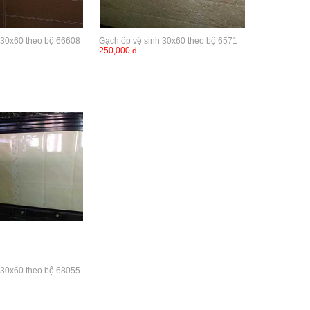
 30x60 theo bộ 66608
Gạch ốp vệ sinh 30x60 theo bộ 6571
250,000 đ
 30x60 theo bộ 68055