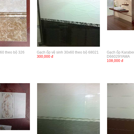
x60 theo bộ 326
Gạch ốp vệ sinh 30x60 theo bộ 68021
Gạch ốp Karabe
300,000 đ
D66029YAMA
108,000 đ