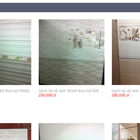
x60 theo bộ 68001
Gạch ốp vệ sinh 30x60 theo bộ 609
Gạch ốp vệ sinh
250,000 đ
290,000 đ