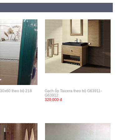
 30x60 theo bộ 218
Gạch ốp Taicera theo bộ G63911-
G63912
320,000 đ