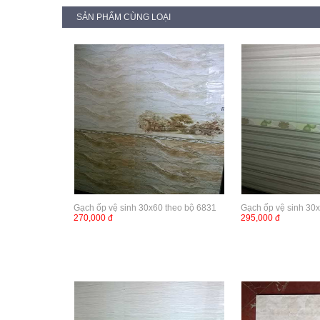
SẢN PHẨM CÙNG LOẠI
Gạch ốp vệ sinh 30x60 theo bộ 6831
Gạch ốp vệ sinh 30
270,000 đ
295,000 đ