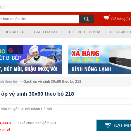
 tô.
Giỏ hàng(
0
)
ẾT BỊ NHÀ BẾP
|
GẠCH ỐP LÁT
|
THIẾT BỊ THEO MÙA
|
ĐIỆN GIA D
inh theo bộ >
Gạch ốp vệ sinh 30x60 theo bộ 218
ốp vệ sinh 30x60 theo bộ 218
 vận chuyển tại nội thành Hà Nội
0,000 đ
* Giá chưa bao gồm VAT
00 đ