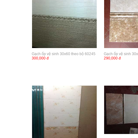
Gạch ốp vệ sinh 30x60 theo bộ 60245
Gạch ốp vệ sinh 30
300,000 đ
290,000 đ