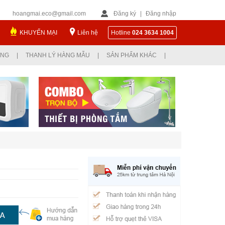
hoangmai.eco@gmail.com
Đăng ký
|
Đăng nhập
KHUYẾN MẠI
Liên hệ
Hotline
024 3634 1004
ỤNG
|
THANH LÝ HÀNG MẪU
|
SẢN PHẨM KHÁC
|