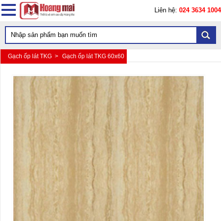
Liên hệ:
024 3634 1004
Gạch ốp lát TKG >
Gạch ốp lát TKG 60x60