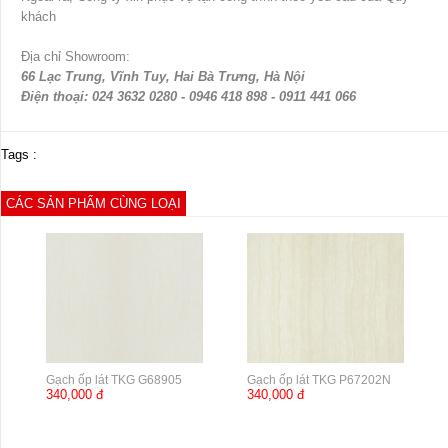
khách
Địa chỉ Showroom:
66 Lạc Trung, Vĩnh Tuy, Hai Bà Trưng, Hà Nội
Điện thoại: 024 3632 0280 - 0946 418 898 - 0911 441 066
Tags :
CÁC SẢN PHẨM CÙNG LOẠI
Gạch ốp lát TKG G68905
Gạch ốp lát TKG P67202N
340,000 đ
340,000 đ