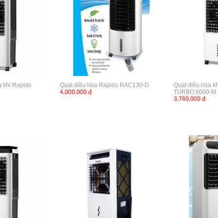
g khí Rapido
Quạt điều hòa Rapido RAC130-D
Quạt điều hòa k
4,000,000 đ
TURBO 6000-M
3,760,000 đ