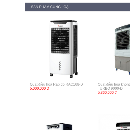
SẢN PHẨM CÙNG LOẠI
Quạt điều hòa Rapido RAC168-D
Quạt điều hòa khôn
5,000,000 đ
TURBO 9000-D
5,360,000 đ