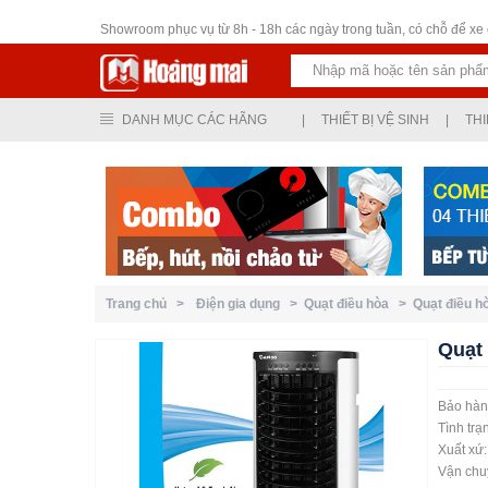
Thiết bị vệ sinh
Showroom phục vụ từ 8h - 18h các ngày trong tuần, có chỗ để xe ô
DANH MỤC CÁC HÃNG
|
THIẾT BỊ VỆ SINH
|
THI
Trang chủ >
Điện gia dụng >
Quạt điều hòa >
Quạt điều 
Quạt
Bảo hàn
Tình trạ
Xuất xứ
Vận chuy