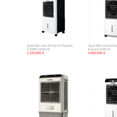
Quạt điều hòa không khí Rapido
Quạt điều hòa khôn
TURBO 3000-M
Everest 6000-D
2,320,000 đ
4,000,000 đ