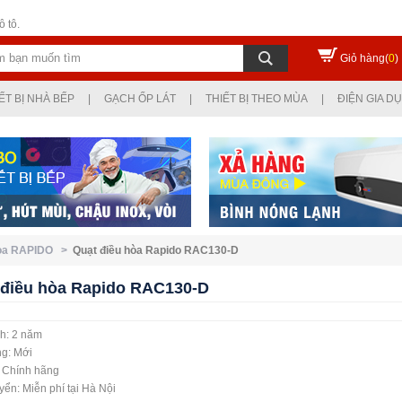
 tô.
Giỏ hàng(
0
)
ẾT BỊ NHÀ BẾP
|
GẠCH ỐP LÁT
|
THIẾT BỊ THEO MÙA
|
ĐIỆN GIA D
hòa RAPIDO >
Quạt điều hòa Rapido RAC130-D
 điều hòa Rapido RAC130-D
h: 2 năm
ng: Mới
: Chính hãng
ển: Miễn phí tại Hà Nội