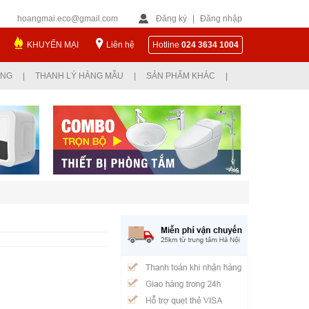
hoangmai.eco@gmail.com
Đăng ký
|
Đăng nhập
KHUYẾN MẠI
Liên hệ
Hotline
024 3634 1004
ỤNG
|
THANH LÝ HÀNG MẪU
|
SẢN PHẨM KHÁC
|