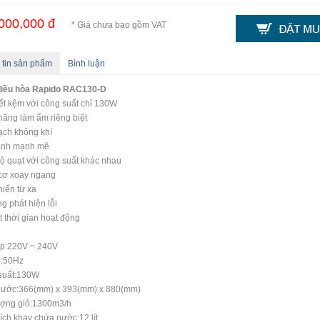
000,000 đ
* Giá chưa bao gồm VAT
 tin sản phẩm
Bình luận
điều hòa Rapido RAC130-D
iết kệm với công suất chỉ 130W
ăng làm ẩm riêng biệt
ạch không khí
ạnh mạnh mẽ
độ quạt với công suất khác nhau
cơ xoay ngang
hiển từ xa
g phát hiện lỗi
t thời gian hoạt động
áp:220V ~ 240V
ố:50Hz
suất:130W
thước:366(mm) x 393(mm) x 880(mm)
ượng gió:1300m3/h
ích khay chứa nước:12 lít