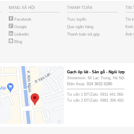
MẠNG XÃ HỘI
THANH TOÁN
TIN
Facebook
Trực tuyến
Tin 
Google
Qua ngân hàng
Kinh
Linkedin
Thanh toán trả góp
Ảnh 
Blog
Gạch ốp lát - Sàn gỗ - Ngói lợp
Showroom: 66 Lạc Trung, Hà Nội
Điện thoại:
024 3632 0280
Tư vấn 1 ĐT/Zalo: 0911 441 066
Tư vấn 2 ĐT/Zalo: 0981 306 450