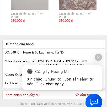
Gạch lát nền 60x60 Ý MỸ
Gạch lát nền 60x60 Ý MỸ
P67003
P68812
350,000 đ
350,000 đ
Hệ thống cửa hàng
ĐC: 549 Kim Ngưu & 66 Lạc Trung, Hà Nội
*Thiết bị vệ sinh, bếp:
024 3634 1004
- 0972 120 281
0983 055 605
- 0981 067 466
Công ty Hoàng Mai
*Gạch ốp lát, Ngói:
024 3632 0280
- 0911 441 066
Xin chào. Chúng tôi luôn sẵn sàng tư 
Tài khoản ngân hàng
vấn. Click chat ngay.
Xem phiên bản đầy đủ
Về đầu trang
Công ty TNHH Dịch vụ và thương mại VLXD Hoàng Mai