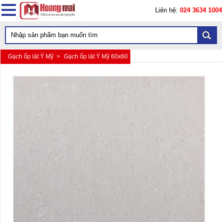
Liên hệ:
024 3634 1004
Gạch ốp lát Ý Mỹ >
Gạch ốp lát Ý Mỹ 60x60