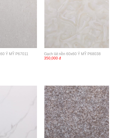
0x60 Ý MỸ P67011
Gạch lát nền 60x60 Ý MỸ P68038
350,000 đ