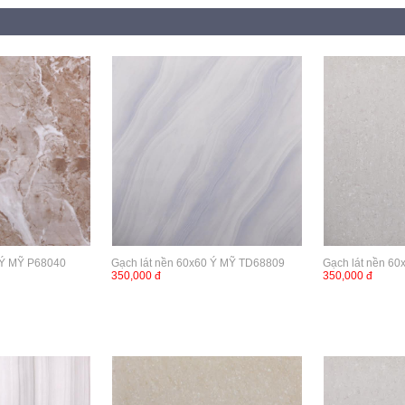
 Ý MỸ P68040
Gạch lát nền 60x60 Ý MỸ TD68809
Gạch lát nền 6
350,000 đ
350,000 đ