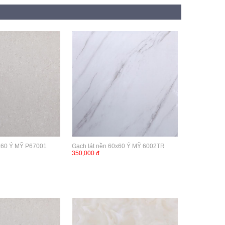
0x60 Ý MỸ P67001
Gạch lát nền 60x60 Ý MỸ 6002TR
350,000 đ