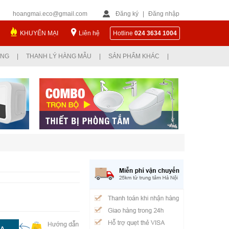
hoangmai.eco@gmail.com
Đăng ký
|
Đăng nhập
KHUYẾN MẠI
Liên hệ
Hotline
024 3634 1004
ỤNG
|
THANH LÝ HÀNG MẪU
|
SẢN PHẨM KHÁC
|