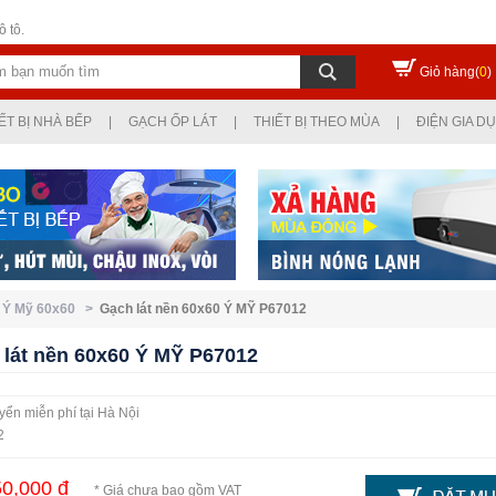
 tô.
Giỏ hàng(
0
)
ẾT BỊ NHÀ BẾP
|
GẠCH ỐP LÁT
|
THIẾT BỊ THEO MÙA
|
ĐIỆN GIA D
t Ý Mỹ 60x60 >
Gạch lát nền 60x60 Ý MỸ P67012
 lát nền 60x60 Ý MỸ P67012
ển miễn phí tại Hà Nội
2
0,000 đ
* Giá chưa bao gồm VAT