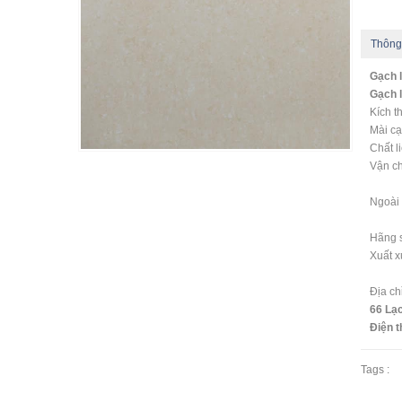
Thông
Gạch 
Gạch l
Kích t
Mài cạ
Chất l
Vận ch
- Ng
Ngoài 
Hãng s
Xuất x
Địa c
66 Lạc
Điện t
Tags :