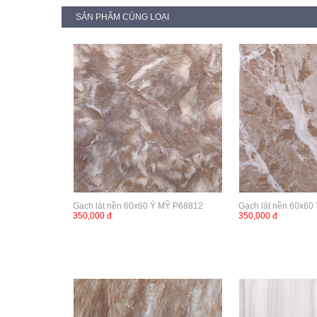
SẢN PHẨM CÙNG LOẠI
Gạch lát nền 60x60 Ý MỸ P68812
Gạch lát nền 60x60
350,000 đ
350,000 đ