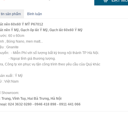
 tin sản phẩm
Bình luận
lát nền 60x60 Ý MỸ P67012
át nền Ý Mỹ, Gạch ốp lát Ý Mỹ, Gạch lát 60x60 Ý Mỹ
hước: 60 x 60cm
nh , Bóng Nano, men matt...
iệu : Gnanite
uyển: - Miễn Phí với số lượng bất kỳ trong nội thành TP Hà Nội.
oại tỉnh giá thương lượng.
ra, Công ty xin phục vụ tận công trình theo yêu cầu của Quý khác
ản xuất : Ý Mỹ
ứ : Việt Nam
hỉ Showroom:
 Trung, Vĩnh Tuy, Hai Bà Trưng, Hà Nội
hoại: 024 3632 0280 - 0946 418 898 - 0911 441 066