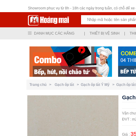
Thiết bị vệ sinh
Showroom phục vụ từ 8h - 18h các ngày trong tuần, có chỗ để xe ô
DANH MỤC CÁC HÃNG
|
THIẾT BỊ VỆ SINH
|
THI
Trang chủ >
Gạch ốp lát >
Gạch ốp lát Ý Mỹ >
Gạch ốp lá
Gạch
Vận chuy
ĐVT : m
35
Giá :