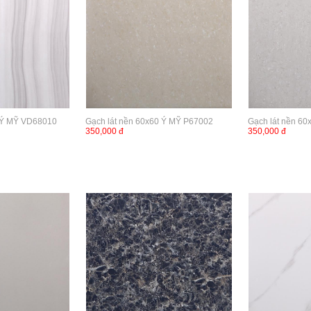
0 Ý MỸ VD68010
Gạch lát nền 60x60 Ý MỸ P67002
Gạch lát nền 6
350,000 đ
350,000 đ