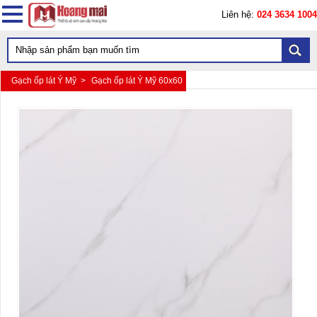
Liên hệ:
024 3634 1004
Gạch ốp lát Ý Mỹ >
Gạch ốp lát Ý Mỹ 60x60