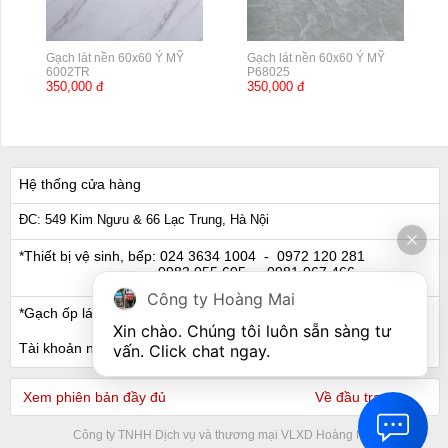
Gạch lát nền 60x60 Ý MỸ
Gạch lát nền 60x60 Ý MỸ
6002TR
P68025
350,000 đ
350,000 đ
Hệ thống cửa hàng
ĐC: 549 Kim Ngưu & 66 Lạc Trung, Hà Nội
*Thiết bị vệ sinh, bếp:
024 3634 1004
- 0972 120 281
0983 055 605
- 0981 067 466
Công ty Hoàng Mai
*Gạch ốp lát, Ngói:
024 3632 0280
- 0911 441 066
Xin chào. Chúng tôi luôn sẵn sàng tư 
Tài khoản ngân hàng
vấn. Click chat ngay.
Xem phiên bản đầy đủ
Về đầu trang
Công ty TNHH Dịch vụ và thương mại VLXD Hoàng Mai