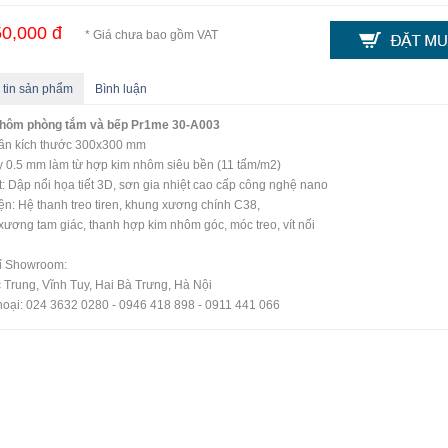
0,000 đ
* Giá chưa bao gồm VAT
 tin sản phẩm
Bình luận
nhôm phòng tắm và bếp Pr1me 30-A003
rần kích thước 300x300 mm
 0.5 mm làm từ hợp kim nhôm siêu bền (11 tấm/m2)
: Dập nổi họa tiết 3D, sơn gia nhiệt cao cấp công nghệ nano
ện: Hệ thanh treo tiren, khung xương chính C38,
xương tam giác, thanh hợp kim nhôm góc, móc treo, vít nối
hỉ Showroom:
 Trung, Vĩnh Tuy, Hai Bà Trưng, Hà Nội
hoại: 024 3632 0280 - 0946 418 898 - 0911 441 066