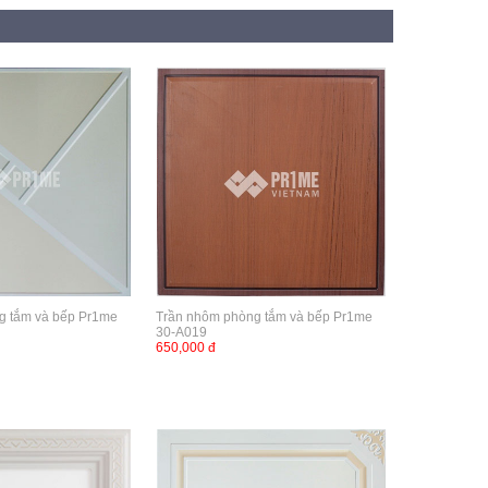
g tắm và bếp Pr1me
Trần nhôm phòng tắm và bếp Pr1me
30-A019
650,000 đ