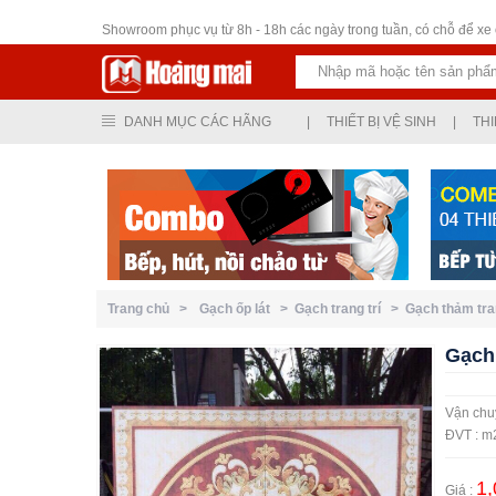
Thiết bị vệ sinh
Showroom phục vụ từ 8h - 18h các ngày trong tuần, có chỗ để xe ô
DANH MỤC CÁC HÃNG
|
THIẾT BỊ VỆ SINH
|
THI
Trang chủ >
Gạch ốp lát >
Gạch trang trí >
Gạch thảm tra
Gạch 
Vận chuy
ĐVT : m
1,
Giá :