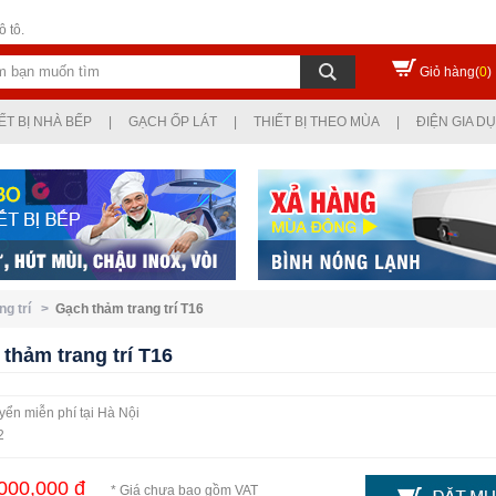
 tô.
Giỏ hàng(
0
)
ẾT BỊ NHÀ BẾP
|
GẠCH ỐP LÁT
|
THIẾT BỊ THEO MÙA
|
ĐIỆN GIA D
ng trí >
Gạch thảm trang trí T16
thảm trang trí T16
ển miễn phí tại Hà Nội
2
000,000 đ
* Giá chưa bao gồm VAT