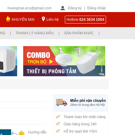
hoangmai.eco@gmail.com
Đăng ký
|
Đăng nhập
KHUYẾN MẠI
Liên hệ
Hotline
024 3634 1004
ỤNG
|
THANH LÝ HÀNG MẪU
|
SẢN PHẨM KHÁC
|