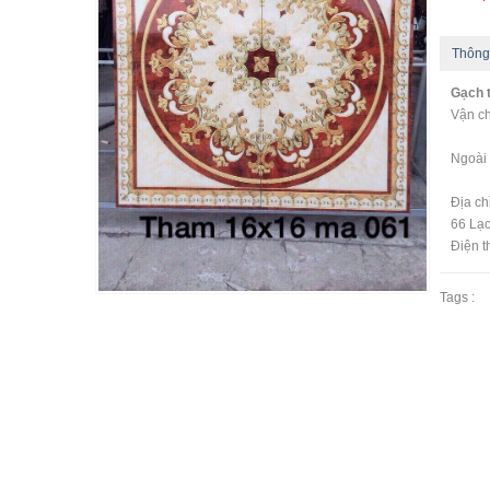
Thông
Gạch t
Vận ch
- Ng
Ngoài 
Địa c
66 Lạc
Điện t
Tags :