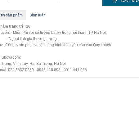
 tin sản phẩm
Bình luận
hảm trang trí T16
uyển: - Miễn Phí với số lượng bất kỳ trong nội thành TP Hà Nội.
oại tỉnh giá thương lượng.
ra, Công ty xin phục vụ tận công trình theo yêu cầu của Quý khách
hỉ Showroom:
 Trung, Vĩnh Tuy, Hai Bà Trưng, Hà Nội
hoại: 024 3632 0280 - 0946 418 898 - 0911 441 066