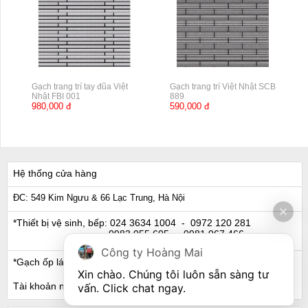
Gạch trang trí tay đũa Việt
Gạch trang trí Việt Nhật SCB
Nhật FBI 001
889
980,000 đ
590,000 đ
Hệ thống cửa hàng
ĐC: 549 Kim Ngưu & 66 Lạc Trung, Hà Nội
*Thiết bị vệ sinh, bếp:
024 3634 1004
- 0972 120 281
0983 055 605
- 0981 067 466
Công ty Hoàng Mai
*Gạch ốp lát, Ngói:
024 3632 0280
- 0911 441 066
Xin chào. Chúng tôi luôn sẵn sàng tư 
Tài khoản ngân hàng
vấn. Click chat ngay.