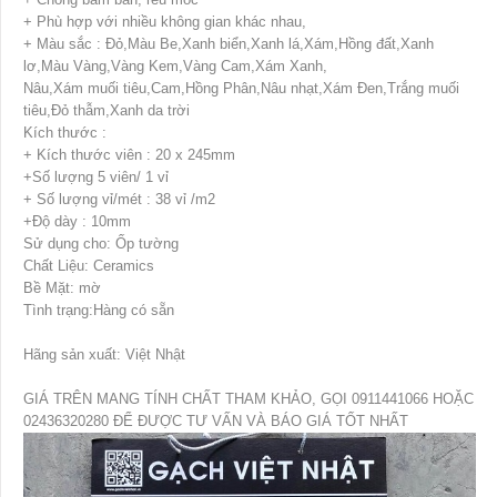
+ Phù hợp với nhiều không gian khác nhau,
+ Màu sắc : Đỏ,Màu Be,Xanh biển,Xanh lá,Xám,Hồng đất,Xanh
lơ,Màu Vàng,Vàng Kem,Vàng Cam,Xám Xanh,
Nâu,Xám muối tiêu,Cam,Hồng Phân,Nâu nhạt,Xám Đen,Trắng muối
tiêu,Đỏ thẫm,Xanh da trời
Kích thước :
+ Kích thước viên : 20 x 245mm
+Số lượng 5 viên/ 1 vỉ
+ Số lượng vỉ/mét : 38 vỉ /m2
+Độ dày : 10mm
Sử dụng cho: Ốp tường
Chất Liệu: Ceramics
Bề Mặt: mờ
Tình trạng:Hàng có sẵn
Hãng sản xuất: Việt Nhật
GIÁ TRÊN MANG TÍNH CHẤT THAM KHẢO, GỌI 0911441066 HOẶC
02436320280 ĐỂ ĐƯỢC TƯ VẤN VÀ BÁO GIÁ TỐT NHẤT