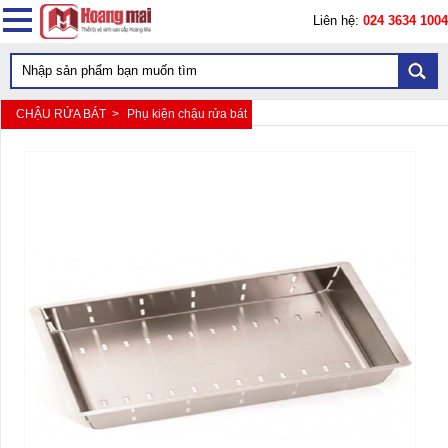
Liên hệ:
024 3634 1004
CHẬU RỬA BÁT >
Phụ kiện chậu rửa bát