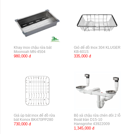
Khay inox chậu rửa bát
Giỏ để đồ Inox 304 KLUGER
Moonoah MN-4504
KB-601S
980,000 đ
335,000 đ
Giá úp bát inox để đồ rửa
Bộ xả chậu rửa chén đôi 2 lỗ
bát Konox BK470PP280
thoát tràn D15-10
730,000 đ
Hansgrohe 43922009
1,345,000 đ