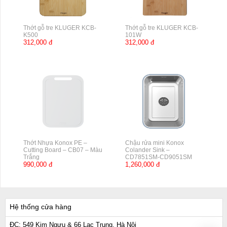
Thớt gỗ tre KLUGER KCB-
Thớt gỗ tre KLUGER KCB-
K500
101W
312,000 đ
312,000 đ
Thớt Nhựa Konox PE –
Chậu rửa mini Konox
Cutting Board – CB07 – Màu
Colander Sink –
Trắng
CD7851SM-CD9051SM
990,000 đ
1,260,000 đ
Hệ thống cửa hàng
ĐC: 549 Kim Ngưu & 66 Lạc Trung, Hà Nội