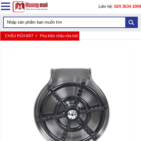
Liên hệ:
024 3634 1004
CHẬU RỬA BÁT >
Phụ kiện chậu rửa bát