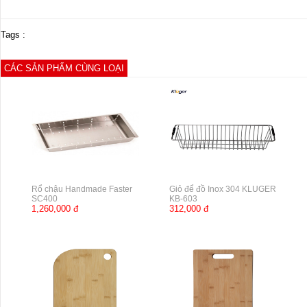
Tags :
CÁC SẢN PHẨM CÙNG LOẠI
Rổ chậu Handmade Faster
Giỏ để đồ Inox 304 KLUGER
SC400
KB-603
1,260,000 đ
312,000 đ