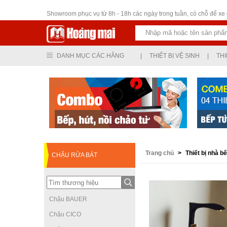
Thiết bị vệ sinh
Showroom phục vụ từ 8h - 18h các ngày trong tuần, có chỗ để xe ô
DANH MỤC CÁC HÃNG
|
THIẾT BỊ VỆ SINH
|
THI
Trang chủ
>
Thiết bị nhà b
CHẬU RỬA BÁT
CHẬU RỬA BÁT
BẰNG ĐÁ NHÂN
TẠO CAO CẤP, TÍNH
THẨM MỸ CAO
Chậu BAUER
Chậu CICO