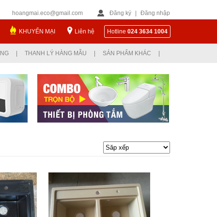
hoangmai.eco@gmail.com
Đăng ký
|
Đăng nhập
KHUYẾN MẠI
Liên hệ
Hotline
024 3634 1004
ỤNG
|
THANH LÝ HÀNG MẪU
|
SẢN PHẨM KHÁC
|