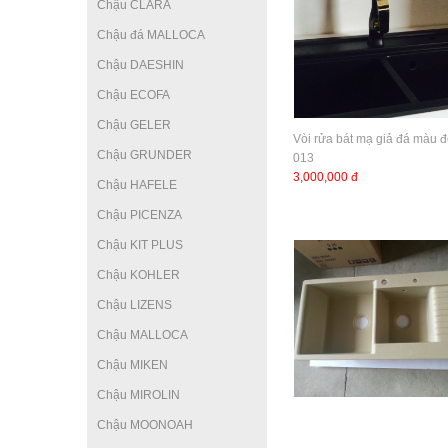
Chậu CLARA
Chậu đá MALLOCA
Chậu DAESHIN
Chậu ECOFA
Chậu GELER
Vòi rửa bát mạ giả đá màu
Chậu GRUNDER
013
3,000,000 đ
Chậu HAFELE
Chậu PICENZA
Chậu KIT PLUS
Chậu KOHLER
Chậu LIZENS
Chậu MALLOCA
Chậu MIKEN
Chậu MIROLIN
Chậu MOONOAH