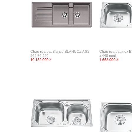
Chậu rửa bát Blanco BLANCOZIA 8S
Chậu rửa bát inox B
565.76.950
x 440 mm)
10,152,000 đ
1,668,000 đ