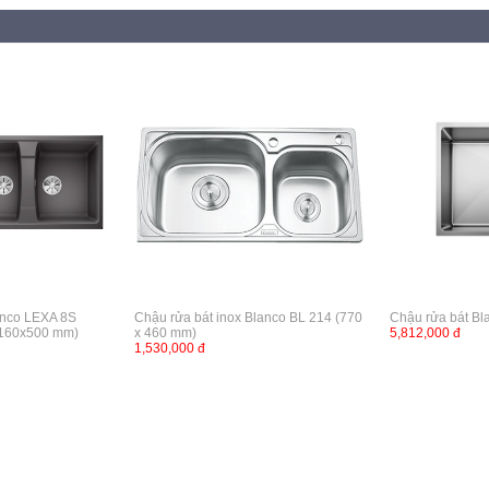
anco LEXA 8S
Chậu rửa bát inox Blanco BL 214 (770
Chậu rửa bát Bl
1160x500 mm)
x 460 mm)
5,812,000 đ
1,530,000 đ