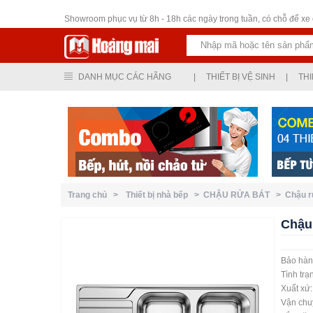
Thiết bị vệ sinh
Showroom phục vụ từ 8h - 18h các ngày trong tuần, có chỗ để xe ô
DANH MỤC CÁC HÃNG
|
THIẾT BỊ VỆ SINH
|
THI
Trang chủ >
Thiết bị nhà bếp >
CHẬU RỬA BÁT >
Chậu 
Chậu 
Bảo hàn
Tình trạ
Xuất xứ
Vận chuy