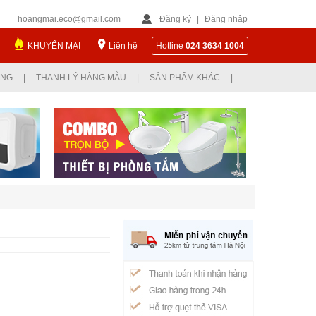
hoangmai.eco@gmail.com
Đăng ký
|
Đăng nhập
KHUYẾN MẠI
Liên hệ
Hotline
024 3634 1004
ỤNG
|
THANH LÝ HÀNG MẪU
|
SẢN PHẨM KHÁC
|