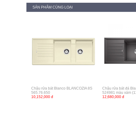
SẢN PHẨM CÙNG LOẠI
Chậu rửa bát Blanco BLANCOZIA 8S
Chậu rửa bát đá Bl
565.76.650
524981 màu xám (
10,152,000 đ
12,680,000 đ