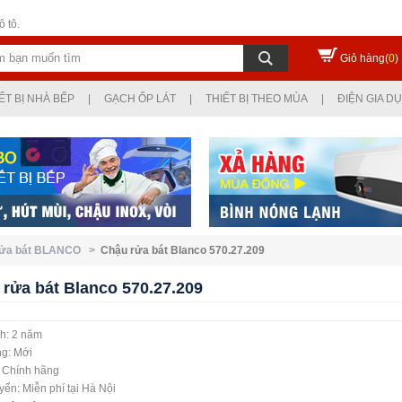
 tô.
Giỏ hàng(
0
)
ẾT BỊ NHÀ BẾP
|
GẠCH ỐP LÁT
|
THIẾT BỊ THEO MÙA
|
ĐIỆN GIA D
rửa bát BLANCO >
Chậu rửa bát Blanco 570.27.209
rửa bát Blanco 570.27.209
h: 2 năm
ng: Mới
: Chính hãng
ển: Miễn phí tại Hà Nội