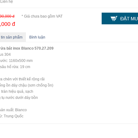
 Liên hệ
90,000 đ
* Giá chưa bao gồm VAT
,000 đ
 tin sản phẩm
Bình luận
ửa bát inox
Blanco 570.27.209
us 304
thước: 1160x500 mm
sâu hố rửa: 19 cm
ửa chén
với thiết kế rộng rãi
ng ồn đáy chậu (sơn chống ồn)
tràn hiệu quả, sạch
 tụ nước dưới đáy bồn
ản xuất: Blanco
ứ: Trung Quốc