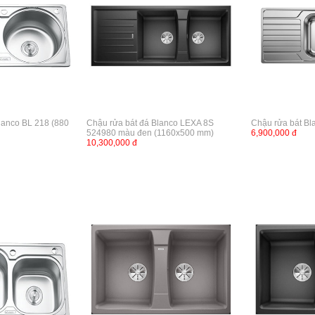
lanco BL 218 (880
Chậu rửa bát đá Blanco LEXA 8S
Chậu rửa bát Bl
524980 màu đen (1160x500 mm)
6,900,000 đ
10,300,000 đ