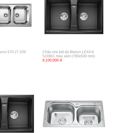
anco 570.27.209
Chậu rửa bát đá Blanco LEXA 8
524961 màu xám (780x500 mm)
9,100,000 đ