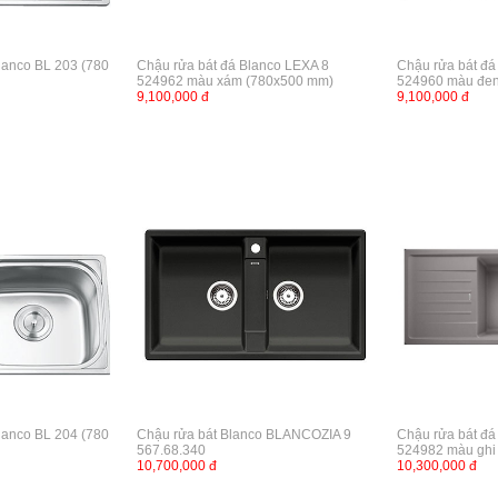
lanco BL 203 (780
Chậu rửa bát đá Blanco LEXA 8
Chậu rửa bát đá
524962 màu xám (780x500 mm)
524960 màu đen
9,100,000 đ
9,100,000 đ
lanco BL 204 (780
Chậu rửa bát Blanco BLANCOZIA 9
Chậu rửa bát đá
567.68.340
524982 màu ghi
10,700,000 đ
10,300,000 đ