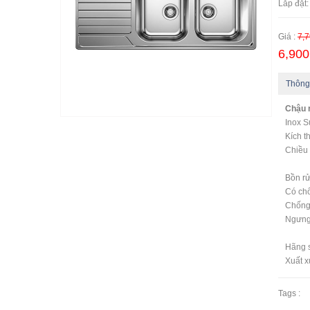
Lắp đặt:
Giá :
7,7
6,900
Thông
Chậu r
Inox S
Kích 
Chiều 
Bồn r
Có chố
Chống 
Ngưng
Hãng s
Xuất x
Tags :