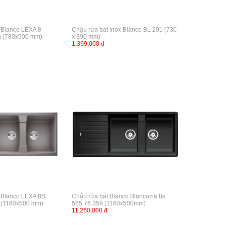
 Blanco LEXA 8
Chậu rửa bát inox Blanco BL 201 (730
 (780x500 mm)
x 390 mm)
1,399,000 đ
 Blanco LEXA 8S
Chậu rửa bát Blanco Blancozia 8s
 (1160x500 mm)
565.76.359 (1160x500mm)
11,260,000 đ