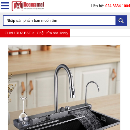
Liên hệ:
024 3634 1004
CHẬU RỬA BÁT >
Chậu rửa bát Henry