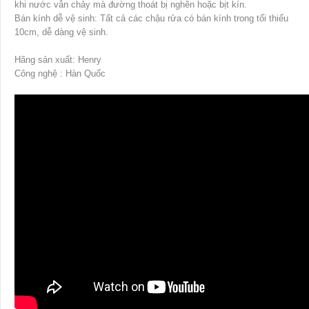
khi nước vẫn chảy mà đường thoát bị nghẽn hoặc bịt kín.
Bán kính dễ vệ sinh: Tất cả các chậu rửa có bán kính trong tối thiểu
10cm, dễ dàng vệ sinh.
Hãng sản xuất: Henry
Công nghệ : Hàn Quốc