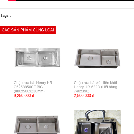
Tags :
CÁC SẢN PHẨM CÙNG LOẠI
Chậu rửa bát Henry HR-
Chậu rửa bát đúc liền khối
C6258850CT BIG
Henry HR-622D (Hết hàng-
(880x500x230mm)
740x390)
9,250,000 đ
2,500,000 đ