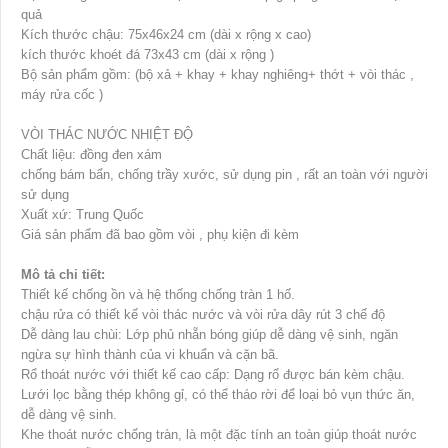
quả
Kích thước chậu: 75x46x24 cm (dài x rộng x cao)
kích thước khoét đá 73x43 cm (dài x rộng )
Bộ sản phẩm gồm: (bộ xả + khay + khay nghiêng+ thớt + vòi thác ,
máy rửa cốc )
VÒI THÁC NƯỚC NHIỆT ĐỘ
Chất liệu: đồng đen xám
chống bám bẩn, chống trầy xước, sử dụng pin , rất an toàn với người
sử dụng
Xuất xứ: Trung Quốc
Giá sản phẩm đã bao gồm vòi , phụ kiện đi kèm
Mô tả chi tiết:
Thiết kế chống ồn và hệ thống chống tràn 1 hố.
chậu rửa có thiết kế vòi thác nước và vòi rửa dây rút 3 chế độ
Dễ dàng lau chùi: Lớp phủ nhẵn bóng giúp dễ dàng vệ sinh, ngăn
ngừa sự hình thành của vi khuẩn và cặn bã.
Rổ thoát nước với thiết kế cao cấp: Dạng rổ được bán kèm chậu.
Lưới lọc bằng thép không gỉ, có thể tháo rời để loại bỏ vụn thức ăn,
dễ dàng vệ sinh.
Khe thoát nước chống tràn, là một đặc tính an toàn giúp thoát nước