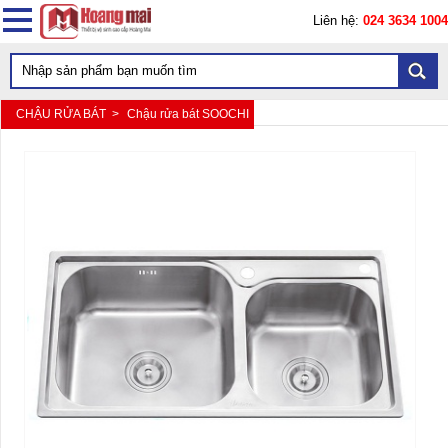
Liên hệ:
024 3634 1004
CHẬU RỬA BÁT >
Chậu rửa bát SOOCHI