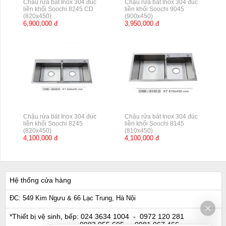
Chậu rửa bát Inox 304 đúc
Chậu rửa bát Inox 304 đúc
liền khối Soochi 8245 CD
liền khối Soochi 9045
(820x450)
(900x450)
6,900,000 đ
3,950,000 đ
Chậu rửa bát Inox 304 đúc
Chậu rửa bát Inox 304 đúc
liền khối Soochi 8245
liền khối Soochi 8145
(820x450)
(810x450)
4,100,000 đ
4,100,000 đ
Hệ thống cửa hàng
ĐC: 549 Kim Ngưu & 66 Lạc Trung, Hà Nội
*Thiết bị vệ sinh, bếp:
024 3634 1004
- 0972 120 281
0983 055 605
- 0981 067 466