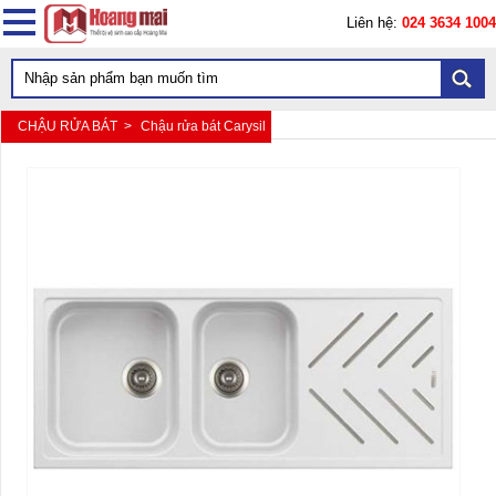
Liên hệ:
024 3634 1004
CHẬU RỬA BÁT >
Chậu rửa bát Carysil