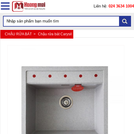
Liên hệ:
024 3634 1004
CHẬU RỬA BÁT >
Chậu rửa bát Carysil