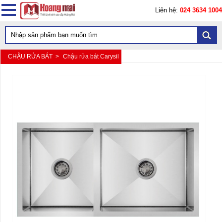
Liên hệ:
024 3634 1004
CHẬU RỬA BÁT >
Chậu rửa bát Carysil