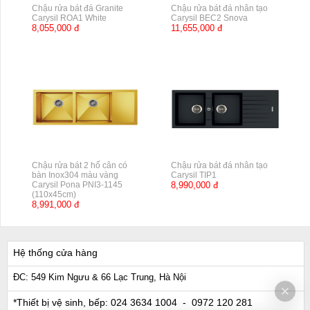
Chậu rửa bát đá Granite
Chậu rửa bát đá nhân tạo
Carysil ROA1 White
Carysil BEC2 Snova
8,055,000 đ
11,655,000 đ
Chậu rửa bát 2 hố cân có
Chậu rửa bát đá nhân tạo
bàn Inox304 màu vàng
Carysil TIP1
Carysil Pona PNI3-1145
8,990,000 đ
(110x45cm)
8,991,000 đ
Hệ thống cửa hàng
ĐC: 549 Kim Ngưu & 66 Lạc Trung, Hà Nội
*Thiết bị vệ sinh, bếp:
024 3634 1004
- 0972 120 281