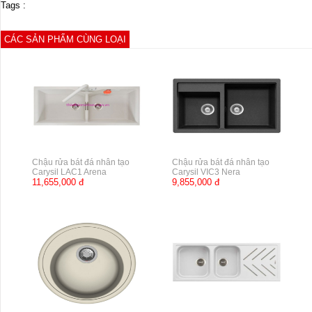
Tags :
CÁC SẢN PHẨM CÙNG LOẠI
Chậu rửa bát đá nhân tạo
Chậu rửa bát đá nhân tạo
Carysil LAC1 Arena
Carysil VIC3 Nera
11,655,000 đ
9,855,000 đ