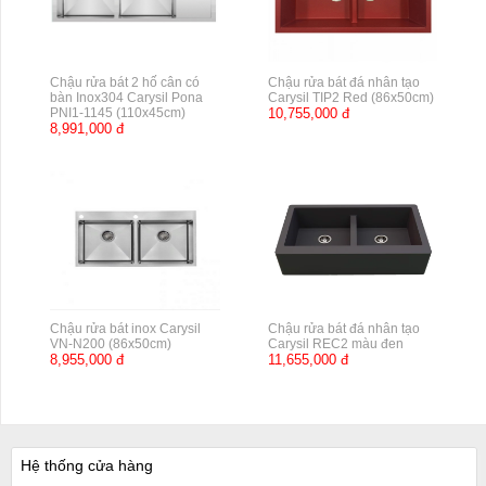
Chậu rửa bát 2 hố cân có
Chậu rửa bát đá nhân tạo
bàn Inox304 Carysil Pona
Carysil TIP2 Red (86x50cm)
PNI1-1145 (110x45cm)
10,755,000 đ
8,991,000 đ
Chậu rửa bát inox Carysil
Chậu rửa bát đá nhân tạo
VN-N200 (86x50cm)
Carysil REC2 màu đen
8,955,000 đ
11,655,000 đ
Hệ thống cửa hàng