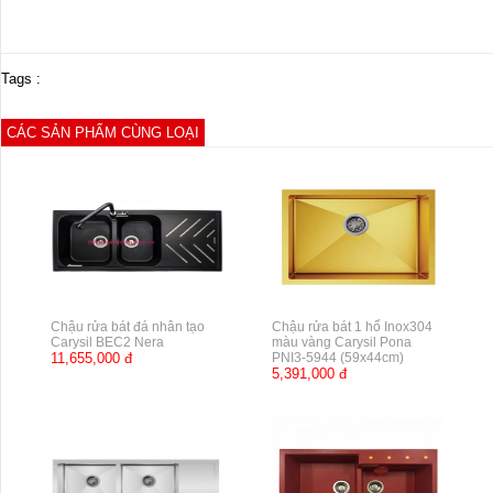
Tags :
CÁC SẢN PHẨM CÙNG LOẠI
Chậu rửa bát đá nhân tạo
Chậu rửa bát 1 hố Inox304
Carysil BEC2 Nera
màu vàng Carysil Pona
11,655,000 đ
PNI3-5944 (59x44cm)
5,391,000 đ