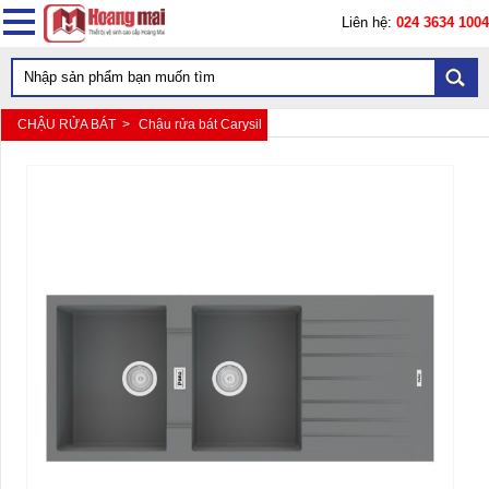
Liên hệ:
024 3634 1004
CHẬU RỬA BÁT >
Chậu rửa bát Carysil