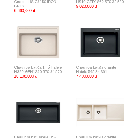
Grantec HS-G6150 IRON
HS19-GED1S60 570.32.530
GREY
9,028,000 đ
6,660,000 đ
Chậu rửa bát đá 1 hố Hafele
Chậu rửa bát đá granite
HS20-GEN1S60 570.34.570
Hafele 565.84.361
10,108,000 đ
7,400,000 đ
Chậu rửa bát Hafele HS-
Chậu rửa bát đá granite