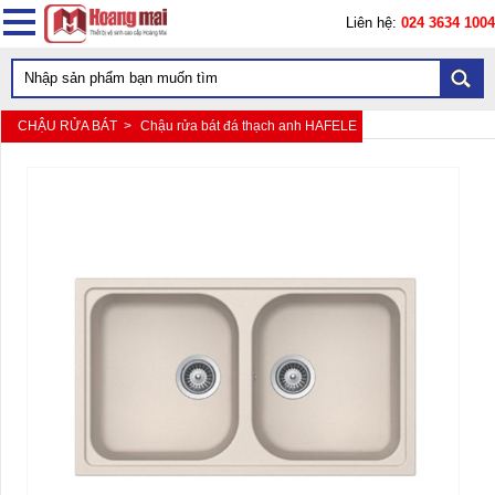
Liên hệ:
024 3634 1004
CHẬU RỬA BÁT >
Chậu rửa bát đá thạch anh HAFELE