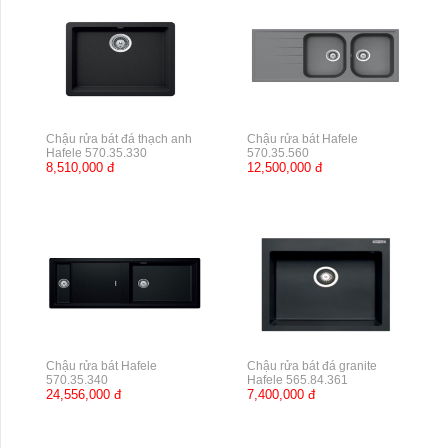
Chậu rửa bát đá thạch anh
Chậu rửa bát Hafele
Hafele 570.35.330
570.35.560
8,510,000 đ
12,500,000 đ
Chậu rửa bát Hafele
Chậu rửa bát đá granite
570.35.340
Hafele 565.84.361
24,556,000 đ
7,400,000 đ