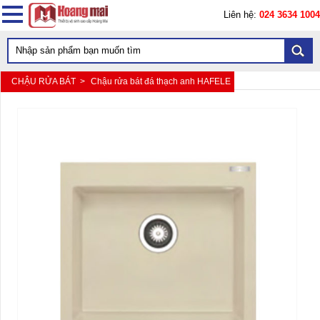
Liên hệ:
024 3634 1004
CHẬU RỬA BÁT >
Chậu rửa bát đá thạch anh HAFELE