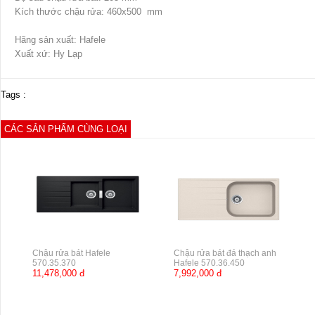
Kích thước chậu rửa: 460x500 mm
Hãng sản xuất: Hafele
Xuất xứ: Hy Lạp
Tags :
CÁC SẢN PHẨM CÙNG LOẠI
Chậu rửa bát Hafele
Chậu rửa bát đá thạch anh
570.35.370
Hafele 570.36.450
11,478,000 đ
7,992,000 đ