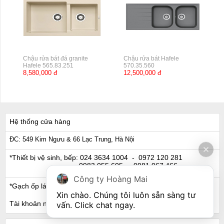
Chậu rửa bát đá granite
Chậu rửa bát Hafele
Hafele 565.83.251
570.35.560
8,580,000 đ
12,500,000 đ
Hệ thống cửa hàng
ĐC: 549 Kim Ngưu & 66 Lạc Trung, Hà Nội
*Thiết bị vệ sinh, bếp:
024 3634 1004
- 0972 120 281
0983 055 605
- 0981 067 466
Công ty Hoàng Mai
*Gạch ốp lát, Ngói:
024 3632 0280
- 0911 441 066
Xin chào. Chúng tôi luôn sẵn sàng tư 
Tài khoản ngân hàng
vấn. Click chat ngay.