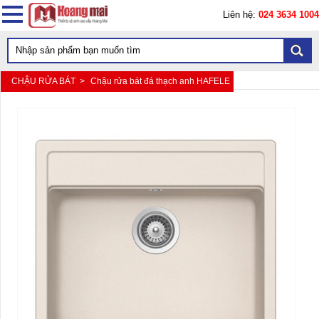
Liên hệ:
024 3634 1004
CHẬU RỬA BÁT >
Chậu rửa bát đá thạch anh HAFELE