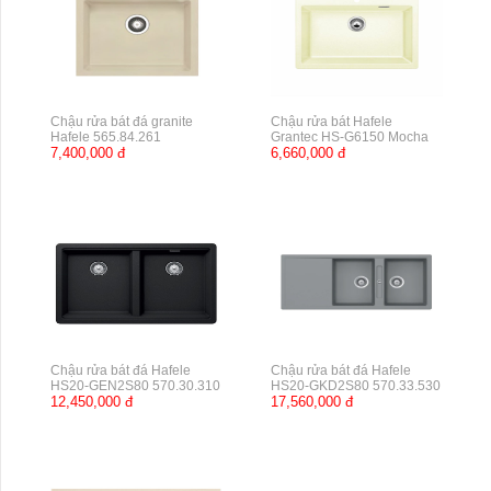
Chậu rửa bát đá granite
Chậu rửa bát Hafele
Hafele 565.84.261
Grantec HS-G6150 Mocha
7,400,000 đ
6,660,000 đ
Chậu rửa bát đá Hafele
Chậu rửa bát đá Hafele
HS20-GEN2S80 570.30.310
HS20-GKD2S80 570.33.530
12,450,000 đ
17,560,000 đ