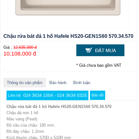
Chậu rửa bát đá 1 hố Hafele HS20-GEN1S60 570.34.570
Giá :
12,635,000 đ
10,108,000 đ
* Giá chưa bao gồm VAT
Thông tin sản phẩm
Bảo hành
Bình luận
024 3634 1004 - 024 3634 0325
Bản đồ
Liên hệ
Chậu rửa bát đá 1 hố Hafele HS20-GEN1S60 570.34.570
Chậu đá mịn 1 hố
Màu vàng (Pearl)
Độ sâu của chậu: 180 mm.
Độ dày chậu: 1.2mm
Kích thước chậu: 570D x 510R mm