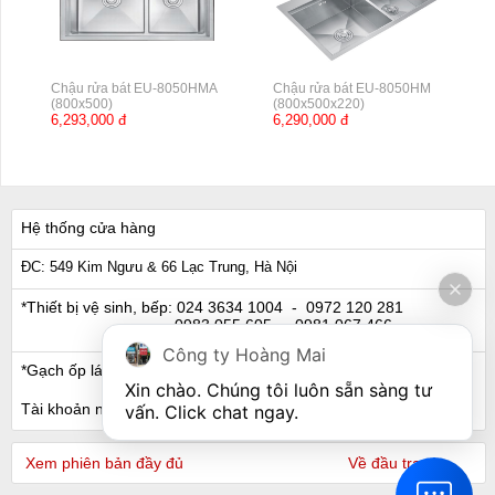
Chậu rửa bát EU-8050HMA
Chậu rửa bát EU-8050HM
(800x500)
(800x500x220)
6,293,000 đ
6,290,000 đ
Hệ thống cửa hàng
ĐC: 549 Kim Ngưu & 66 Lạc Trung, Hà Nội
*Thiết bị vệ sinh, bếp:
024 3634 1004
- 0972 120 281
0983 055 605
- 0981 067 466
Công ty Hoàng Mai
*Gạch ốp lát, Ngói:
024 3632 0280
- 0911 441 066
Xin chào. Chúng tôi luôn sẵn sàng tư 
Tài khoản ngân hàng
vấn. Click chat ngay.
Xem phiên bản đầy đủ
Về đầu trang