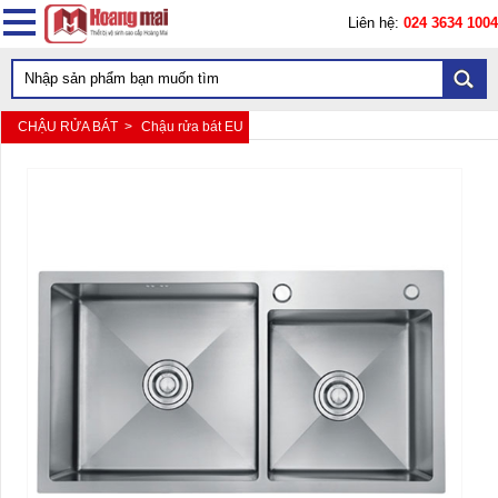
Liên hệ:
024 3634 1004
CHẬU RỬA BÁT >
Chậu rửa bát EU