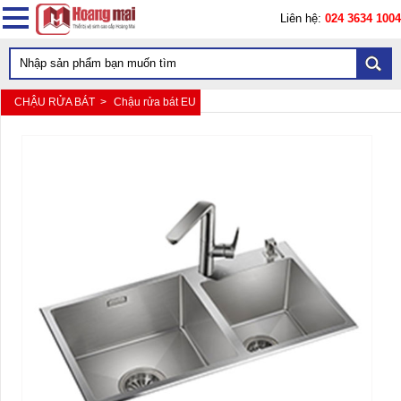
Liên hệ:
024 3634 1004
CHẬU RỬA BÁT >
Chậu rửa bát EU