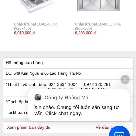
Chậu rửa bát EU-8246HM
Chậu rửa bát EU-8050HMA
(820x460)
(800x500)
6,010,000 đ
6,293,000 đ
Hệ thống cửa hàng
ĐC: 549 Kim Ngưu & 66 Lạc Trung, Hà Nội
*Thiết bị vệ sinh, bếp:
024 3634 1004
- 0972 120 281
0983 055 605
- 0981 067 466
Công ty Hoàng Mai
*Gạch ốp lát, Ngói:
024 3632 0280
- 0911 441 066
Xin chào. Chúng tôi luôn sẵn sàng tư 
Tài khoản ngân hàng
vấn. Click chat ngay.
Xem phiên bản đầy đủ
Về đầu trang