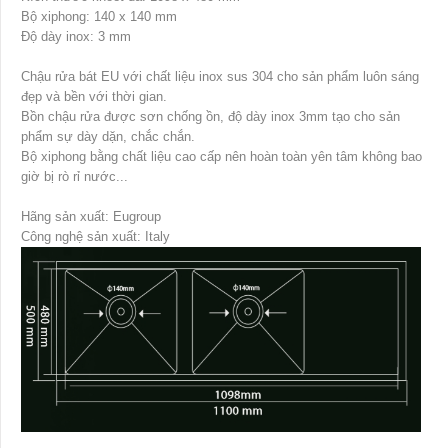
Bộ xiphong: 140 x 140 mm
Độ dày inox: 3 mm
Chậu rửa bát EU với chất liệu inox sus 304 cho sản phẩm luôn sáng
đẹp và bền với thời gian.
Bồn chậu rửa được sơn chống ồn, độ dày inox 3mm tạo cho sản
phẩm sự dày dặn, chắc chắn.
Bộ xiphong bằng chất liệu cao cấp nên hoàn toàn yên tâm không bao
giờ bị rò rỉ nước...
Hãng sản xuất: Eugroup
Công nghệ sản xuất: Italy