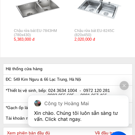
Chậu rửa bát EU-7843HM
Chậu rửa bát EU-8245C
(780x430)
(820x450)
5,383,000 đ
2,020,000 đ
Hệ thống cửa hàng
ĐC: 549 Kim Ngưu & 66 Lạc Trung, Hà Nội
*Thiết bị vệ sinh, bếp:
024 3634 1004
- 0972 120 281
0983 055 605
- 0981 067 466
Công ty Hoàng Mai
*Gạch ốp lát, Ngói:
024 3632 0280
- 0911 441 066
Xin chào. Chúng tôi luôn sẵn sàng tư 
Tài khoản ngân hàng
vấn. Click chat ngay.
Xem phiên bản đầy đủ
Về đầu trang