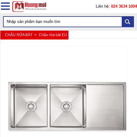
Liên hệ:
024 3634 1004
CHẬU RỬA BÁT >
Chậu rửa bát EU