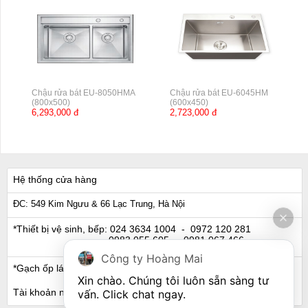
Chậu rửa bát EU-8050HMA
Chậu rửa bát EU-6045HM
(800x500)
(600x450)
6,293,000 đ
2,723,000 đ
Hệ thống cửa hàng
ĐC: 549 Kim Ngưu & 66 Lạc Trung, Hà Nội
*Thiết bị vệ sinh, bếp:
024 3634 1004
- 0972 120 281
0983 055 605
- 0981 067 466
Công ty Hoàng Mai
*Gạch ốp lát, Ngói:
024 3632 0280
- 0911 441 066
Xin chào. Chúng tôi luôn sẵn sàng tư 
Tài khoản ngân hàng
vấn. Click chat ngay.