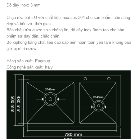
Độ dày inox: 3 mm
Chậu rửa bát EU với chất liệu inox sus 304 cho sản phẩm luôn sáng
đẹp và bền với thời gian.
Bồn chậu rửa được sơn chống ồn, độ dày inox 3mm tạo cho sản
phẩm sự dày dặn, chắc chắn.
Bộ xiphong bằng chất liệu cao cấp nên hoàn toàn yên tâm không bao
giờ bị rò rỉ nước...
Hãng sản xuất: Eugroup
Công nghệ sản xuất: Italy