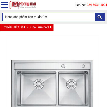
Liên hệ:
024 3634 1004
CHẬU RỬA BÁT >
Chậu rửa bát EU