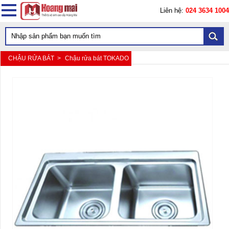
Liên hệ:
024 3634 1004
CHẬU RỬA BÁT >
Chậu rửa bát TOKADO