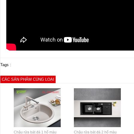
Tags :
CÁC SẢN PHẨM CÙNG LOẠI
Chậu rửa bát đá 1 hố màu
Chậu rửa bát đá 2 hố màu