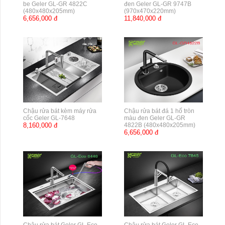
be Geler GL-GR 4822C
đen Geler GL-GR 9747B
(480x480x205mm)
(970x470x220mm)
6,656,000 đ
11,840,000 đ
Chậu rửa bát kèm máy rửa
Chậu rửa bát đá 1 hố tròn
cốc Geler GL-7648
màu đen Geler GL-GR
8,160,000 đ
4822B (480x480x205mm)
6,656,000 đ