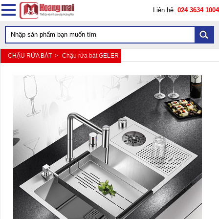
Liên hệ:
024 3634 1004
CHẬU RỬA BÁT >
Chậu rửa bát GELER