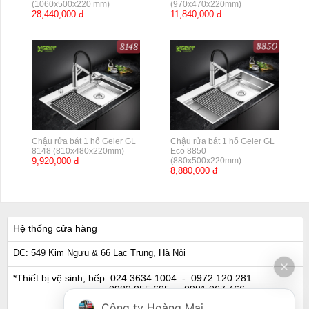
(1060x500x220 mm)
(970x470x220mm)
28,440,000 đ
11,840,000 đ
Chậu rửa bát 1 hố Geler GL
Chậu rửa bát 1 hố Geler GL
8148 (810x480x220mm)
Eco 8850
9,920,000 đ
(880x500x220mm)
8,880,000 đ
Hệ thống cửa hàng
ĐC: 549 Kim Ngưu & 66 Lạc Trung, Hà Nội
*Thiết bị vệ sinh, bếp:
024 3634 1004
- 0972 120 281
0983 055 605
- 0981 067 466
Công ty Hoàng Mai