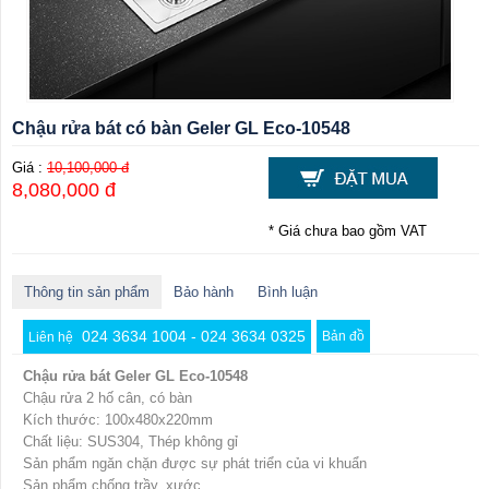
Chậu rửa bát có bàn Geler GL Eco-10548
Giá :
10,100,000 đ
8,080,000 đ
* Giá chưa bao gồm VAT
Thông tin sản phẩm
Bảo hành
Bình luận
024 3634 1004 - 024 3634 0325
Bản đồ
Liên hệ
Chậu rửa bát Geler GL Eco-10548
Chậu rửa 2 hố cân, có bàn
Kích thước: 100x480x220mm
Chất liệu: SUS304, Thép không gỉ
Sản phẩm ngăn chặn được sự phát triển của vi khuẩn
Sản phẩm chống trầy, xước