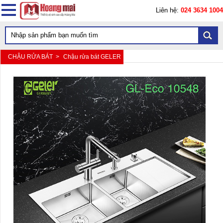
Liên hệ:
024 3634 1004
CHẬU RỬA BÁT >
Chậu rửa bát GELER