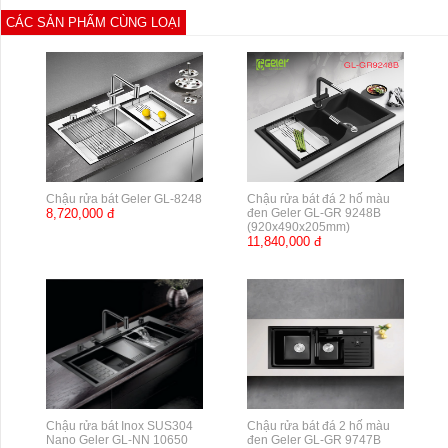
CÁC SẢN PHẨM CÙNG LOẠI
Chậu rửa bát Geler GL-8248
Chậu rửa bát đá 2 hố màu
8,720,000 đ
đen Geler GL-GR 9248B
(920x490x205mm)
11,840,000 đ
Chậu rửa bát Inox SUS304
Chậu rửa bát đá 2 hố màu
Nano Geler GL-NN 10650
đen Geler GL-GR 9747B